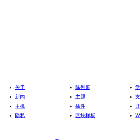
关于
陈列窗
新闻
主题
主机
插件
隐私
区块样板
W