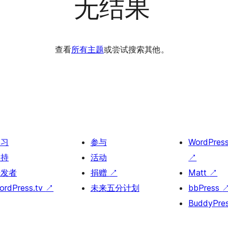
无结果
查看
所有主题
或尝试搜索其他。
学习
参与
WordPres
支持
活动
↗
开发者
捐赠
↗
Matt
↗
ordPress.tv
↗
未来五分计划
bbPress
BuddyPre