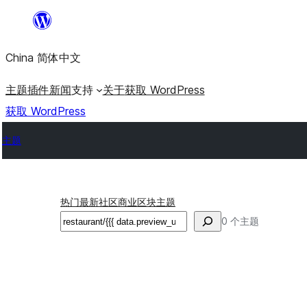
跳
至
China 简体中文
内
容
主题
插件
新闻
支持
关于
获取 WordPress
获取 WordPress
主题
热门
最新
社区
商业
区块主题
搜
0 个主题
索