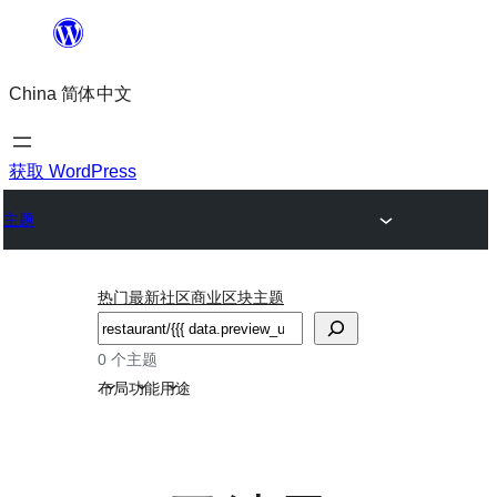
跳
至
China 简体中文
内
容
获取 WordPress
主题
热门
最新
社区
商业
区块主题
搜
索
0 个主题
布局
功能
用途