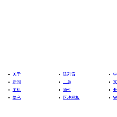
关于
陈列窗
新闻
主题
主机
插件
隐私
区块样板
W