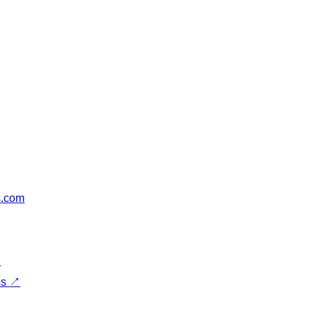
s.com
↗
ss
↗