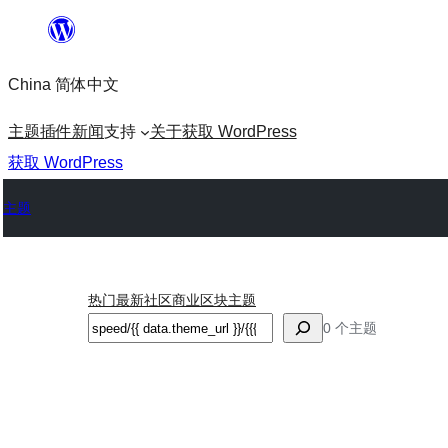
跳
至
China 简体中文
内
容
主题
插件
新闻
支持
关于
获取 WordPress
获取 WordPress
主题
热门
最新
社区
商业
区块主题
搜
0 个主题
索