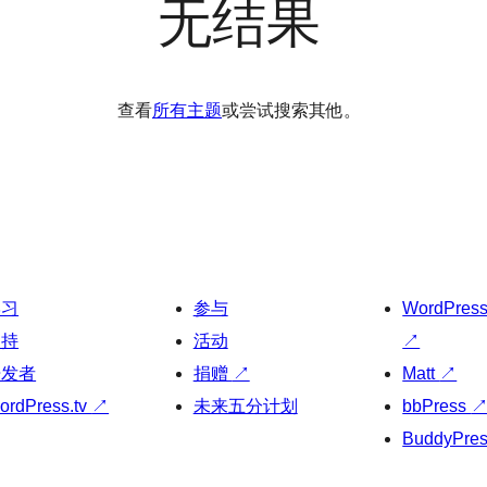
无结果
查看
所有主题
或尝试搜索其他。
学习
参与
WordPres
支持
活动
↗
开发者
捐赠
↗
Matt
↗
ordPress.tv
↗
未来五分计划
bbPress
BuddyPre