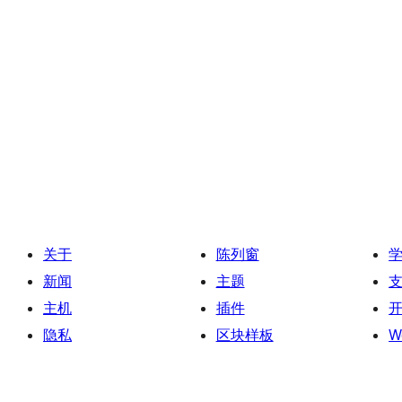
关于
陈列窗
新闻
主题
主机
插件
隐私
区块样板
W