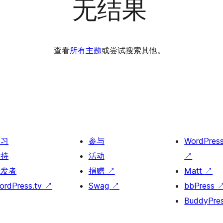
无结果
查看
所有主题
或尝试搜索其他。
学习
参与
WordPres
支持
活动
↗
开发者
捐赠
↗
Matt
↗
ordPress.tv
↗
Swag
↗
bbPress
BuddyPre