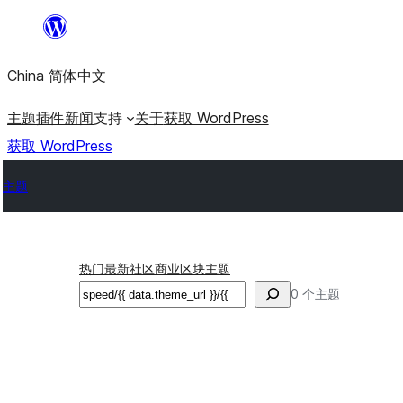
跳
至
China 简体中文
内
容
主题
插件
新闻
支持
关于
获取 WordPress
获取 WordPress
主题
热门
最新
社区
商业
区块主题
搜
0 个主题
索