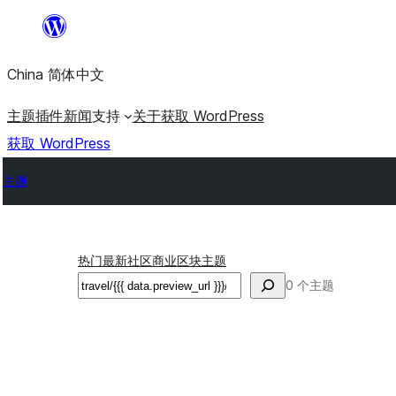
跳
至
China 简体中文
内
容
主题
插件
新闻
支持
关于
获取 WordPress
获取 WordPress
主题
热门
最新
社区
商业
区块主题
搜
0 个主题
索