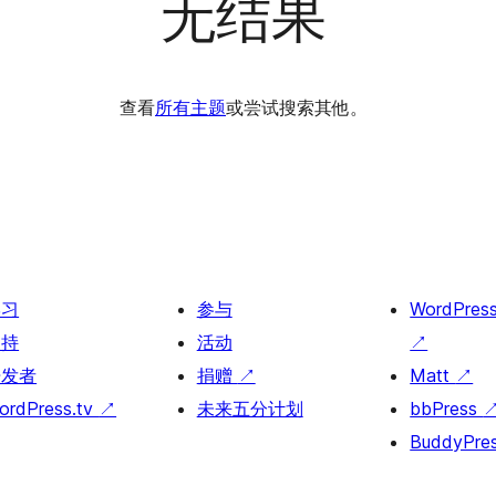
无结果
查看
所有主题
或尝试搜索其他。
学习
参与
WordPres
支持
活动
↗
开发者
捐赠
↗
Matt
↗
ordPress.tv
↗
未来五分计划
bbPress
BuddyPre