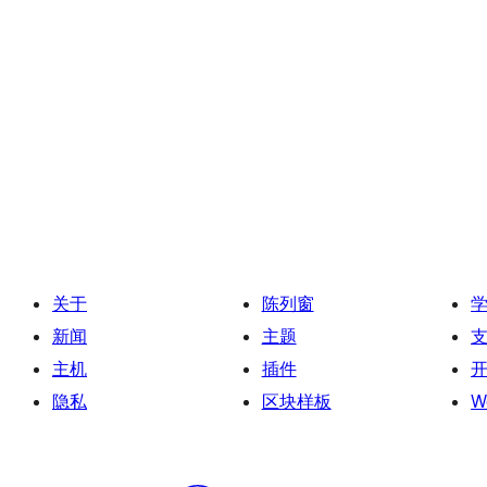
关于
陈列窗
新闻
主题
主机
插件
隐私
区块样板
W