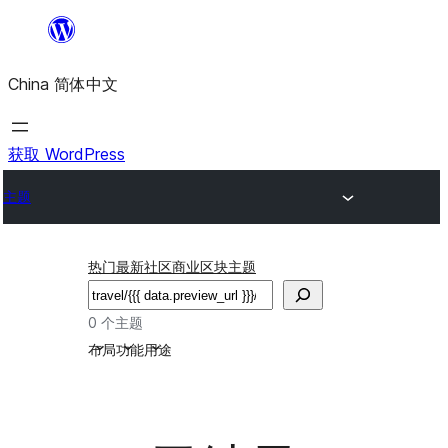
跳
至
China 简体中文
内
容
获取 WordPress
主题
热门
最新
社区
商业
区块主题
搜
索
0 个主题
布局
功能
用途