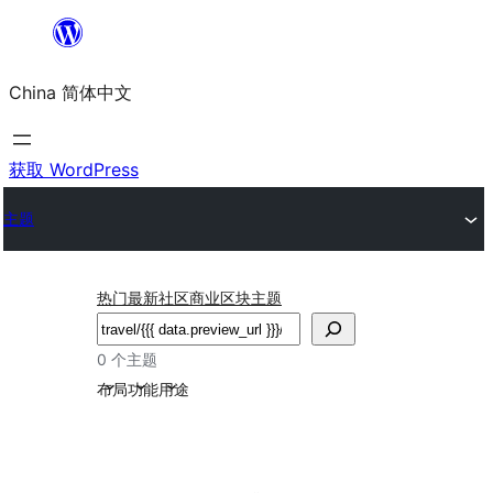
跳
至
China 简体中文
内
容
获取 WordPress
主题
热门
最新
社区
商业
区块主题
搜
索
0 个主题
布局
功能
用途