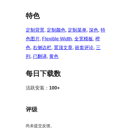
特色
定制背景
, 
定制颜色
, 
定制菜单
, 
深色
, 
特
色图片
, 
Flexible Width
, 
全宽模板
, 
橙
色
, 
右侧边栏
, 
置顶文章
, 
嵌套评论
, 
三
列
, 
已翻译
, 
黄色
每日下载数
活跃安装：
100+
评级
尚未提交反馈。