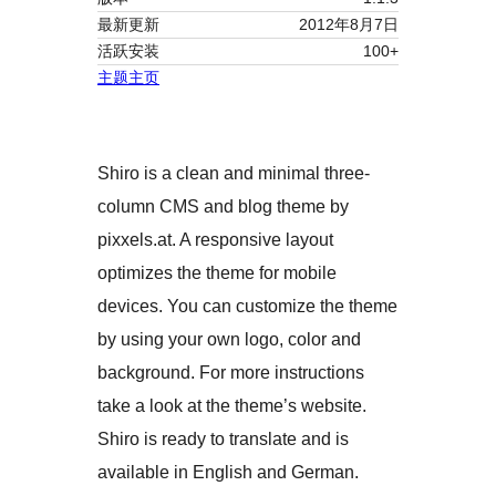
最新更新
2012年8月7日
活跃安装
100+
主题主页
Shiro is a clean and minimal three-
column CMS and blog theme by
pixxels.at. A responsive layout
optimizes the theme for mobile
devices. You can customize the theme
by using your own logo, color and
background. For more instructions
take a look at the theme’s website.
Shiro is ready to translate and is
available in English and German.