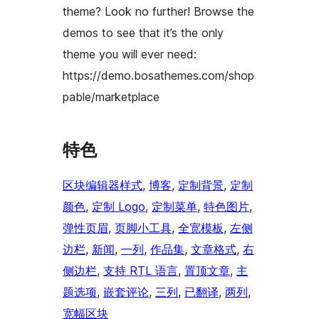
theme? Look no further! Browse the
demos to see that it’s the only
theme you will ever need:
https://demo.bosathemes.com/shop
pable/marketplace
特色
区块编辑器样式
, 
博客
, 
定制背景
, 
定制
颜色
, 
定制 Logo
, 
定制菜单
, 
特色图片
, 
弹性页眉
, 
页脚小工具
, 
全宽模板
, 
左侧
边栏
, 
新闻
, 
一列
, 
作品集
, 
文章格式
, 
右
侧边栏
, 
支持 RTL 语言
, 
置顶文章
, 
主
题选项
, 
嵌套评论
, 
三列
, 
已翻译
, 
两列
, 
宽幅区块