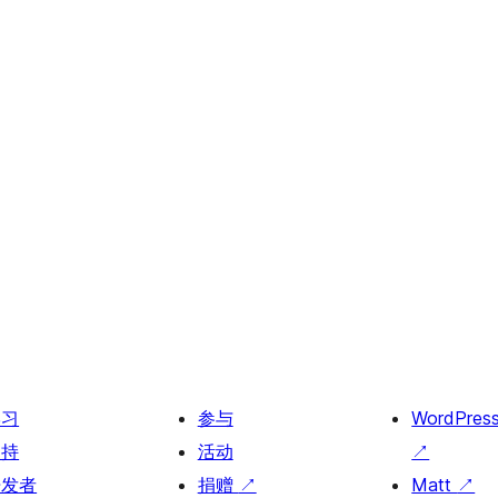
学习
参与
WordPres
支持
活动
↗
开发者
捐赠
↗
Matt
↗