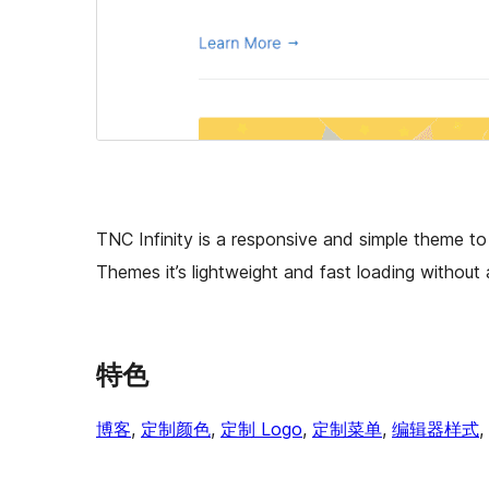
TNC Infinity is a responsive and simple theme to 
Themes it’s lightweight and fast loading without
特色
博客
, 
定制颜色
, 
定制 Logo
, 
定制菜单
, 
编辑器样式
, 