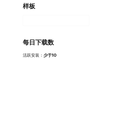
样板
每日下载数
活跃安装：
少于10