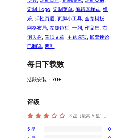
博客
, 
定制背景
, 
定制颜色
, 
定制页眉
, 
定制 Logo
, 
定制菜单
, 
编辑器样式
, 
娱
乐
, 
弹性页眉
, 
页脚小工具
, 
全宽模板
, 
网格布局
, 
左侧边栏
, 
一列
, 
作品集
, 
右
侧边栏
, 
置顶文章
, 
主题选项
, 
嵌套评论
, 
已翻译
, 
两列
每日下载数
活跃安装：
70+
评级
3
星（最高 5 星）。
5 星
0
0