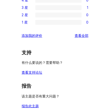
4 星
0
条
0
3 星
1
5
条
1
星
2 星
0
4
条
0
评
星
1 星
0
3
条
0
价
评
星
2
条
价
评
添加我的评价
查看全部
评
星
1
论
价
评
星
价
评
支持
价
有什么要说的？需要帮助？
查看支持论坛
报告
该主题是否有重大问题？
报告此主题