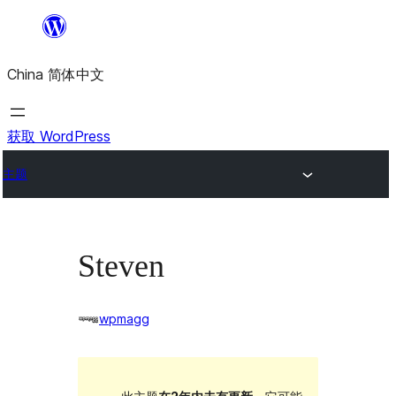
跳
至
China 简体中文
内
容
获取 WordPress
主题
Steven
wpmagg