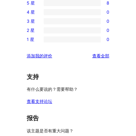
5 星
8
8
4 星
0
条
0
3 星
0
5
条
0
星
2 星
0
4
条
0
评
星
1 星
0
3
条
0
价
评
星
2
条
价
评
添加我的评价
查看全部
评
星
1
论
价
评
星
价
评
支持
价
有什么要说的？需要帮助？
查看支持论坛
报告
该主题是否有重大问题？