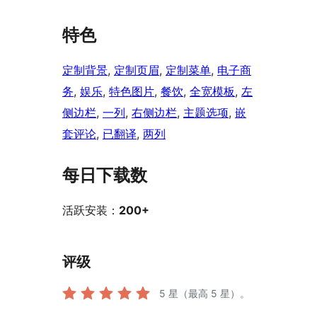
特色
定制背景
, 
定制页眉
, 
定制菜单
, 
电子商
务
, 
娱乐
, 
特色图片
, 
餐饮
, 
全宽模板
, 
左
侧边栏
, 
一列
, 
右侧边栏
, 
主题选项
, 
嵌
套评论
, 
已翻译
, 
两列
每日下载数
活跃安装：
200+
评级
5
星（最高 5 星）。