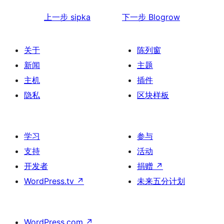
上一步
sipka
下一步
Blogrow
关于
陈列窗
新闻
主题
主机
插件
隐私
区块样板
学习
参与
支持
活动
开发者
捐赠
↗
WordPress.tv
↗
未来五分计划
WordPress.com
↗