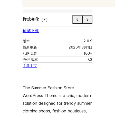
样式变化（7）
预览
下载
版本
2.0.9
最新更新
2026年8月1日
活跃安装
100+
PHP 版本
7.2
主题主页
The Summer Fashion Store
WordPress Theme is a chic, modern
solution designed for trendy summer
clothing shops, fashion boutiques,