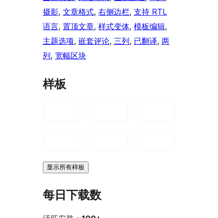
摄影
, 
文章格式
, 
右侧边栏
, 
支持 RTL
语言
, 
置顶文章
, 
样式变体
, 
模板编辑
, 
主题选项
, 
嵌套评论
, 
三列
, 
已翻译
, 
两
列
, 
宽幅区块
样板
显示所有样板
每日下载数