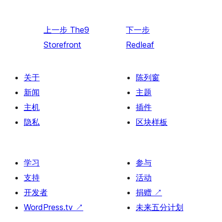
上一步
The9
下一步
Storefront
Redleaf
关于
陈列窗
新闻
主题
主机
插件
隐私
区块样板
学习
参与
支持
活动
开发者
捐赠
↗
WordPress.tv
↗
未来五分计划