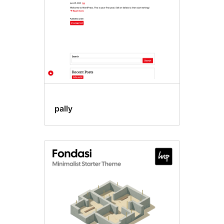
碍
友
好
pally