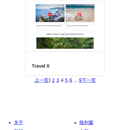
Travel X
上一页
1
2
3
4
5
6
…
9
下一页
关于
陈列窗