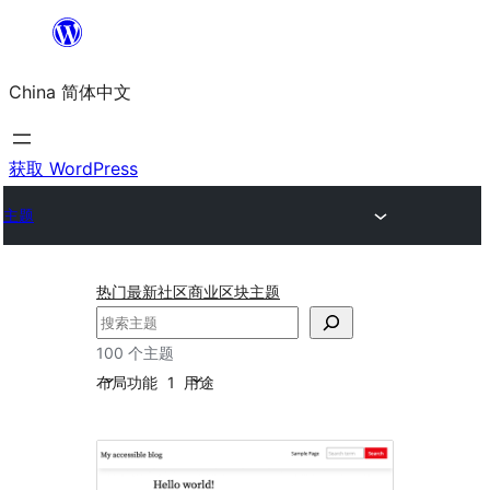
跳
至
China 简体中文
内
容
获取 WordPress
主题
热门
最新
社区
商业
区块主题
搜
索
100 个主题
布局
功能
1
用途
无
障