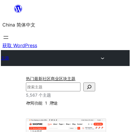
跳
至
China 简体中文
内
容
获取 WordPress
主题
热门
最新
社区
商业
区块主题
搜
索
5,567 个主题
布局
功能
1
用途
定
制