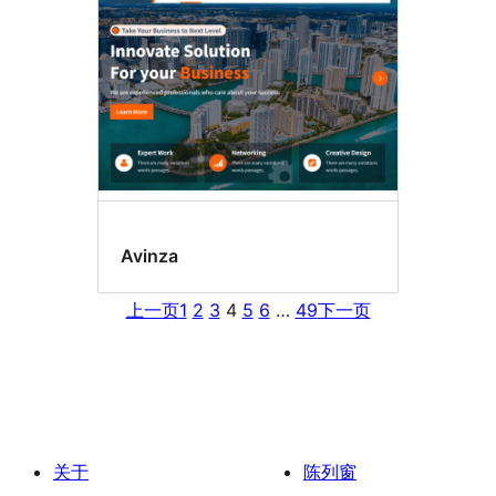
Avinza
上一页
1
2
3
4
5
6
…
49
下一页
关于
陈列窗