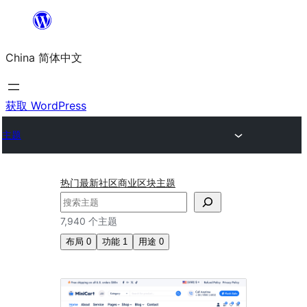
跳
至
China 简体中文
内
容
获取 WordPress
主题
热门
最新
社区
商业
区块主题
搜
索
7,940 个主题
布局
0
功能
1
用途
0
定
制