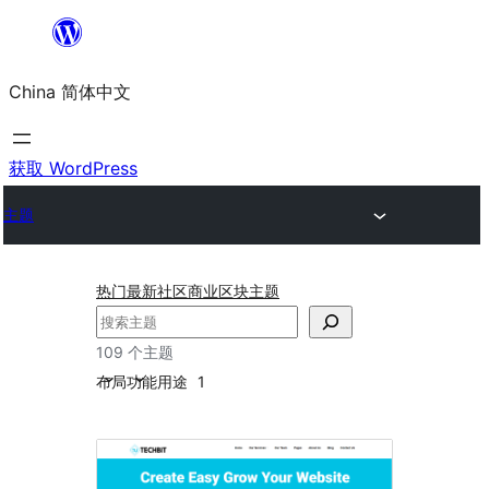
跳
至
China 简体中文
内
容
获取 WordPress
主题
热门
最新
社区
商业
区块主题
搜
索
109 个主题
布局
功能
用途
1
节
日