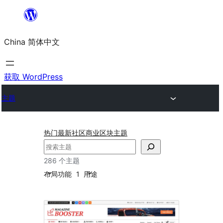
跳
至
China 简体中文
内
容
获取 WordPress
主题
热门
最新
社区
商业
区块主题
搜
索
286 个主题
布局
功能
1
用途
微
格