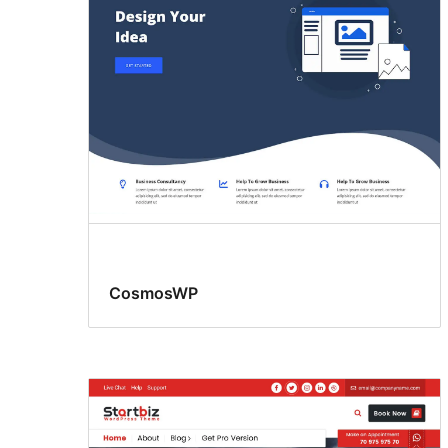
文
章
CosmosWP