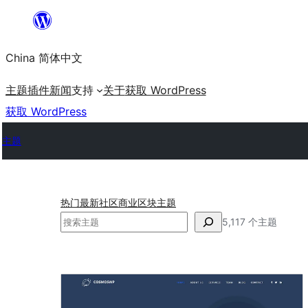
跳
至
China 简体中文
内
容
主题
插件
新闻
支持
关于
获取 WordPress
获取 WordPress
主题
热门
最新
社区
商业
区块主题
搜
5,117 个主题
索
置
顶