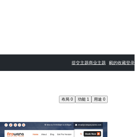
提交主题
商业主题
我的收藏
登录
布局
0
功能
1
用途
0