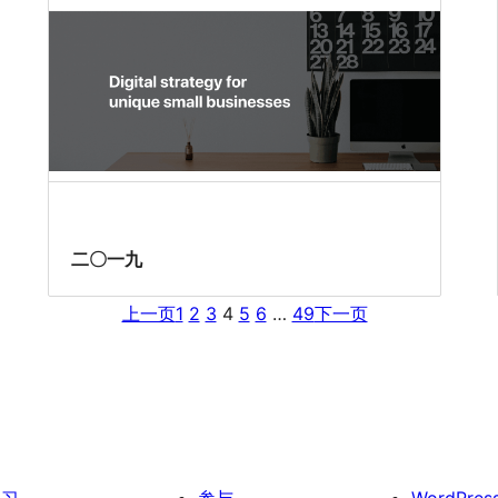
二〇一九
上一页
1
2
3
4
5
6
…
49
下一页