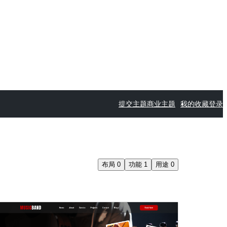
提交主题
商业主题
我的收藏
登录
布局
0
功能
1
用途
0