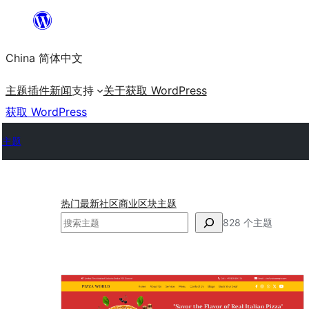
跳
至
China 简体中文
内
容
主题
插件
新闻
支持
关于
获取 WordPress
获取 WordPress
主题
热门
最新
社区
商业
区块主题
搜
828 个主题
索
样
式