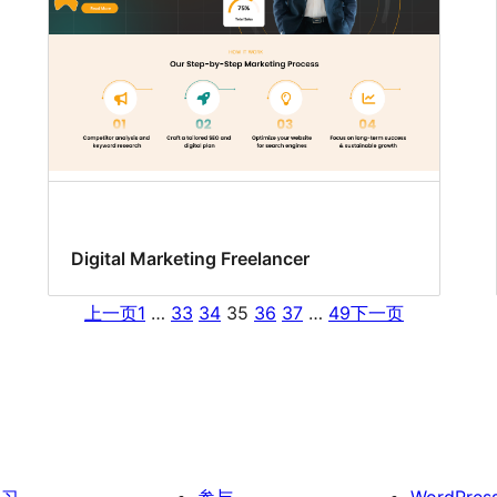
Digital Marketing Freelancer
上一页
1
…
33
34
35
36
37
…
49
下一页