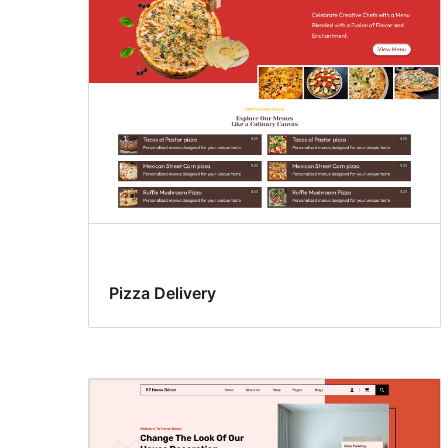
变
体
Pizza Delivery