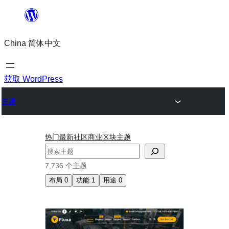
跳
至
China 简体中文
内
容
获取 WordPress
主题
热门
最新
社区
商业
区块主题
搜
索
7,736 个主题
布局
0
功能
1
用途
0
嵌
套