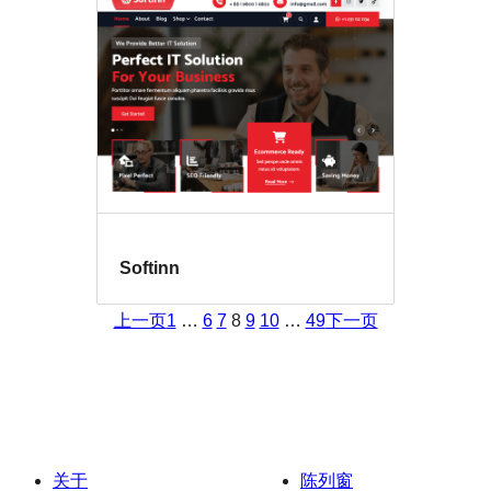
Softinn
上一页
1
…
6
7
8
9
10
…
49
下一页
关于
陈列窗