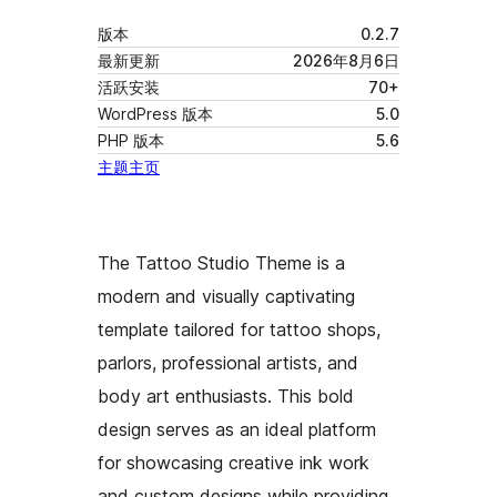
版本
0.2.7
最新更新
2026年8月6日
活跃安装
70+
WordPress 版本
5.0
PHP 版本
5.6
主题主页
The Tattoo Studio Theme is a
modern and visually captivating
template tailored for tattoo shops,
parlors, professional artists, and
body art enthusiasts. This bold
design serves as an ideal platform
for showcasing creative ink work
and custom designs while providing