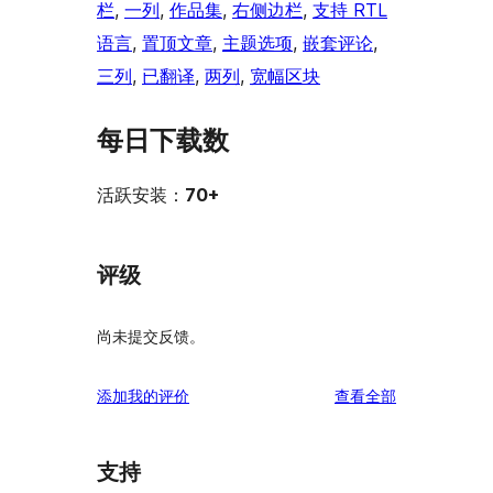
栏
, 
一列
, 
作品集
, 
右侧边栏
, 
支持 RTL
语言
, 
置顶文章
, 
主题选项
, 
嵌套评论
, 
三列
, 
已翻译
, 
两列
, 
宽幅区块
每日下载数
活跃安装：
70+
评级
尚未提交反馈。
评
添加我的评价
查看全部
论
支持