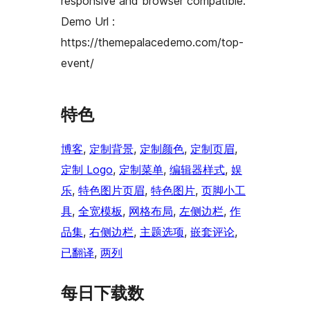
responsive and browser compatible.
Demo Url :
https://themepalacedemo.com/top-
event/
特色
博客
, 
定制背景
, 
定制颜色
, 
定制页眉
, 
定制 Logo
, 
定制菜单
, 
编辑器样式
, 
娱
乐
, 
特色图片页眉
, 
特色图片
, 
页脚小工
具
, 
全宽模板
, 
网格布局
, 
左侧边栏
, 
作
品集
, 
右侧边栏
, 
主题选项
, 
嵌套评论
, 
已翻译
, 
两列
每日下载数