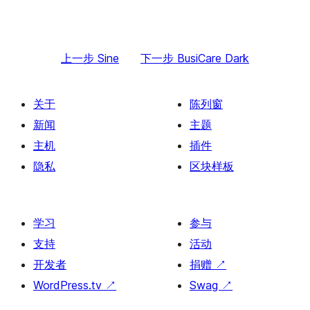
上一步
Sine
下一步
BusiCare Dark
关于
陈列窗
新闻
主题
主机
插件
隐私
区块样板
学习
参与
支持
活动
开发者
捐赠
↗
WordPress.tv
↗
Swag
↗