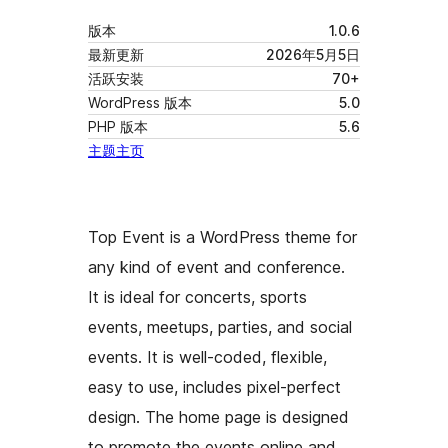
版本
1.0.6
最新更新
2026年5月5日
活跃安装
70+
WordPress 版本
5.0
PHP 版本
5.6
主题主页
Top Event is a WordPress theme for
any kind of event and conference.
It is ideal for concerts, sports
events, meetups, parties, and social
events. It is well-coded, flexible,
easy to use, includes pixel-perfect
design. The home page is designed
to promote the events online and