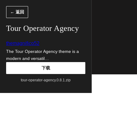
跳
← 返回
至
内
Tour Operator Agency
容
themagnifico52
The Tour Operator Agency theme is a
modern and versatil…
下载
tour-operator-agency.0.8.1.zip