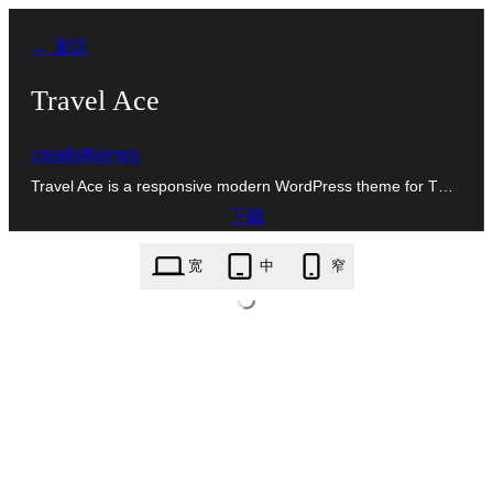
跳
← 返回
至
内
Travel Ace
容
creativthemes
Travel Ace is a responsive modern WordPress theme for T…
下载
travel-ace.1.8.zip
宽
中
窄