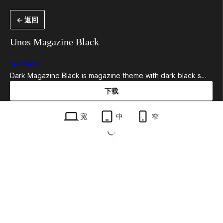
跳
← 返回
至
内
Unos Magazine Black
容
wpHoot
Dark Magazine Black is magazine theme with dark black s…
下载
unos-magazine-black.1.1.1.zip
宽
中
窄