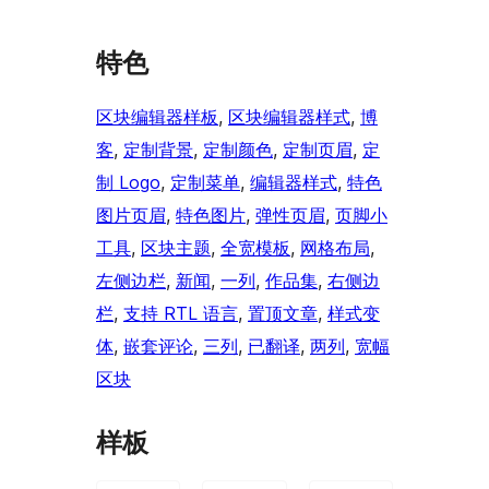
特色
区块编辑器样板
, 
区块编辑器样式
, 
博
客
, 
定制背景
, 
定制颜色
, 
定制页眉
, 
定
制 Logo
, 
定制菜单
, 
编辑器样式
, 
特色
图片页眉
, 
特色图片
, 
弹性页眉
, 
页脚小
工具
, 
区块主题
, 
全宽模板
, 
网格布局
, 
左侧边栏
, 
新闻
, 
一列
, 
作品集
, 
右侧边
栏
, 
支持 RTL 语言
, 
置顶文章
, 
样式变
体
, 
嵌套评论
, 
三列
, 
已翻译
, 
两列
, 
宽幅
区块
样板