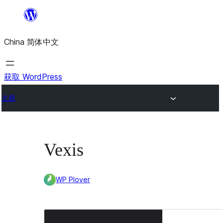
跳
至
China 简体中文
内
容
获取 WordPress
主题
Vexis
WP Plover