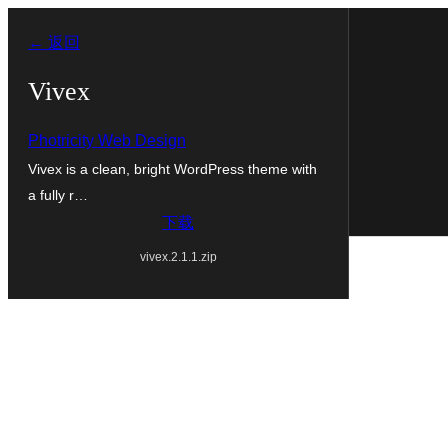
跳
← 返回
至
内
Vivex
容
Photricity Web Design
Vivex is a clean, bright WordPress theme with
a fully r…
下载
vivex.2.1.1.zip