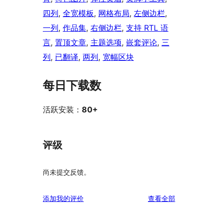
四列
, 
全宽模板
, 
网格布局
, 
左侧边栏
, 
一列
, 
作品集
, 
右侧边栏
, 
支持 RTL 语
言
, 
置顶文章
, 
主题选项
, 
嵌套评论
, 
三
列
, 
已翻译
, 
两列
, 
宽幅区块
每日下载数
活跃安装：
80+
评级
尚未提交反馈。
评
添加我的评价
查看全部
论