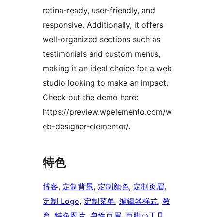
retina-ready, user-friendly, and
responsive. Additionally, it offers
well-organized sections such as
testimonials and custom menus,
making it an ideal choice for a web
studio looking to make an impact.
Check out the demo here:
https://preview.wpelemento.com/w
eb-designer-elementor/.
特色
博客
, 
定制背景
, 
定制颜色
, 
定制页眉
, 
定制 Logo
, 
定制菜单
, 
编辑器样式
, 
教
育
, 
特色图片
, 
弹性页眉
, 
页脚小工具
, 