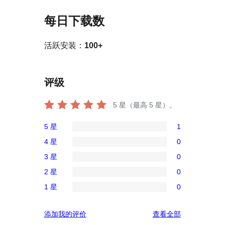
每日下载数
活跃安装：
100+
评级
5
星（最高 5 星）。
5 星
1
1
4 星
0
条
0
3 星
0
5
条
0
星
2 星
0
4
条
0
评
星
1 星
0
3
条
0
价
评
星
2
条
价
评
添加我的评价
查看全部
评
星
1