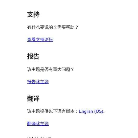
论
价
评
星
价
评
支持
价
有什么要说的？需要帮助？
查看支持论坛
报告
该主题是否有重大问题？
报告此主题
翻译
该主题提供以下语言版本：
English (US)
.
翻译此主题