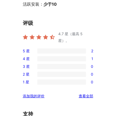
活跃安装：
少于10
评级
4.7
星（最高 5
星）。
5 星
2
2
4 星
1
条
1
3 星
0
5
条
0
星
2 星
0
4
条
0
评
星
1 星
0
3
条
0
价
评
星
2
条
价
评
添加我的评价
查看全部
评
星
1
论
价
评
星
价
评
支持