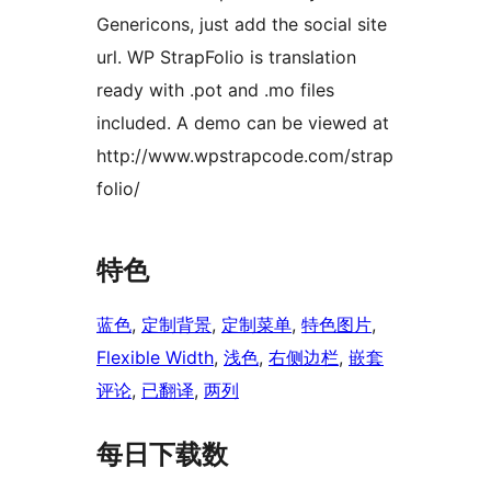
Genericons, just add the social site
url. WP StrapFolio is translation
ready with .pot and .mo files
included. A demo can be viewed at
http://www.wpstrapcode.com/strap
folio/
特色
蓝色
, 
定制背景
, 
定制菜单
, 
特色图片
, 
Flexible Width
, 
浅色
, 
右侧边栏
, 
嵌套
评论
, 
已翻译
, 
两列
每日下载数