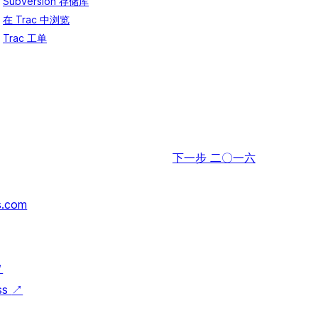
Subversion 存储库
在 Trac 中浏览
Trac 工单
下一步
二〇一六
s.com
↗
ss
↗