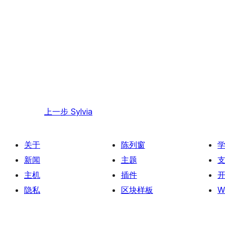
上一步
Sylvia
关于
陈列窗
新闻
主题
主机
插件
隐私
区块样板
W