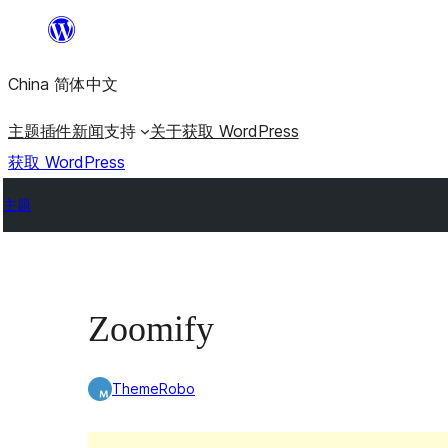
跳
至
China 简体中文
内
容
主题
插件
新闻
支持
关于
获取 WordPress
获取 WordPress
主题
Zoomify
ThemeRobo