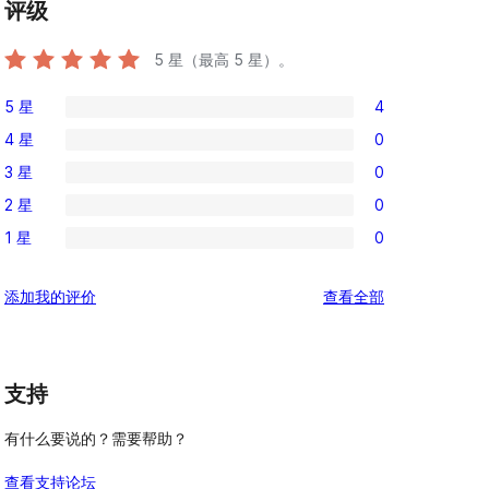
评级
5
星（最高 5 星）。
5 星
4
4
4 星
0
条
0
3 星
0
5
条
0
星
2 星
0
4
条
0
评
星
1 星
0
3
条
0
价
评
星
2
条
价
评
添加我的评价
查看全部
评
星
1
论
价
评
星
价
评
支持
价
有什么要说的？需要帮助？
查看支持论坛