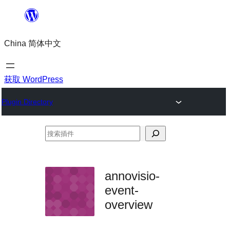
跳
至
China 简体中文
内
容
获取 WordPress
Plugin Directory
搜
索
插
annovisio-
件
event-
overview