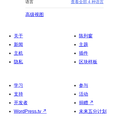
语言
查看全部 4 种语言
高级视图
关于
陈列窗
新闻
主题
主机
插件
隐私
区块样板
学习
参与
支持
活动
开发者
捐赠
↗
WordPress.tv
↗
未来五分计划