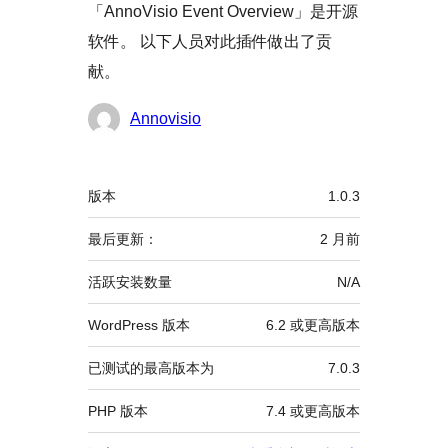
「AnnoVisio Event Overview」是开源
软件。 以下人员对此插件做出了贡
献。
贡
Annovisio
献
者
额
版本
1.0.3
外
信
最后更新：
2 月
前
息
活跃安装数量
N/A
WordPress 版本
6.2 或更高版本
已测试的最高版本为
7.0.3
PHP 版本
7.4 或更高版本