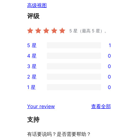
高级视图
评级
5
星（最高 5 星）。
5 星
1
1
4 星
0
条
0
3 星
0
5
条
0
2 星
0
星
4
条
0
评
1 星
0
星
3
条
0
价
评
星
2
条
评
价
Your review
查看全部
评
星
1
论
价
评
支持
星
价
评
有话要说吗？是否需要帮助？
价