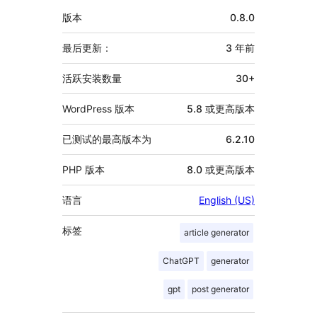
者
额
版本
0.8.0
外
信
最后更新：
3 年
前
息
活跃安装数量
30+
WordPress 版本
5.8 或更高版本
已测试的最高版本为
6.2.10
PHP 版本
8.0 或更高版本
语言
English (US)
标签
article generator
ChatGPT
generator
gpt
post generator