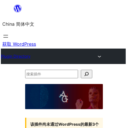
跳
至
China 简体中文
内
容
获取 WordPress
Plugin Directory
搜
索
插
件
该插件尚未通过WordPress的最新3个