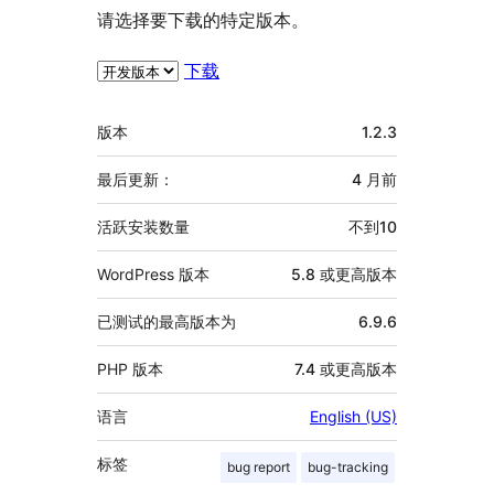
请选择要下载的特定版本。
下载
额
版本
1.2.3
外
信
最后更新：
4 月
前
息
活跃安装数量
不到10
WordPress 版本
5.8 或更高版本
已测试的最高版本为
6.9.6
PHP 版本
7.4 或更高版本
语言
English (US)
标签
bug report
bug-tracking