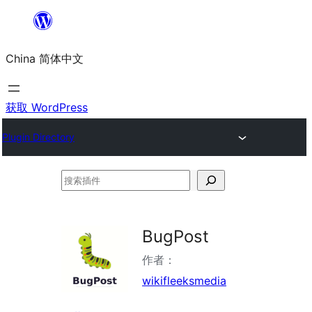
跳
至
China 简体中文
内
容
获取 WordPress
Plugin Directory
搜
索
插
BugPost
件
作者：
wikifleeksmedia