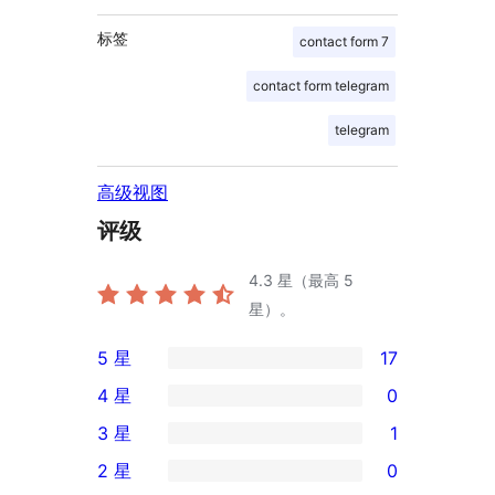
标签
contact form 7
contact form telegram
telegram
高级视图
评级
4.3
星（最高 5
星）。
5 星
17
17
4 星
0
条
0
3 星
1
5
条
1
2 星
0
星
4
条
0