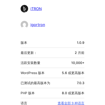
贡
iTRON
献
者
igortron
额
版本
1.0.9
外
信
最后更新：
2 月
前
息
活跃安装数量
10,000+
WordPress 版本
5.6 或更高版本
已测试的最高版本为
7.0.3
PHP 版本
8.0 或更高版本
语言
查看全部 9 种语言