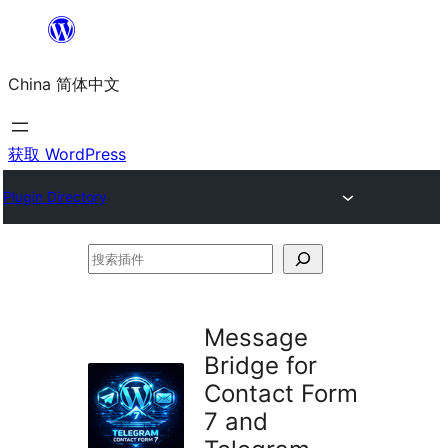
跳
至
China 简体中文
内
容
获取 WordPress
Plugin Directory
搜
索
插
Message
件
Bridge for
Contact Form
7 and