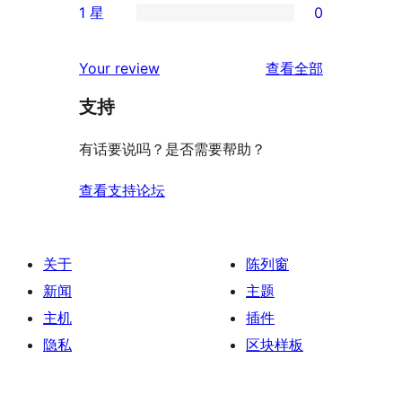
评
1 星
0
星
3
条
0
价
评
星
2
条
评
价
Your review
查看全部
评
星
1
论
价
评
支持
星
价
评
有话要说吗？是否需要帮助？
价
查看支持论坛
关于
陈列窗
新闻
主题
主机
插件
隐私
区块样板