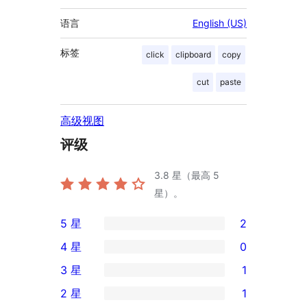
语言
English (US)
标签
click
clipboard
copy
cut
paste
高级视图
评级
3.8
星（最高 5
星）。
5 星
2
2
4 星
0
条
0
3 星
1
5
条
1
2 星
1
星
4
条
1