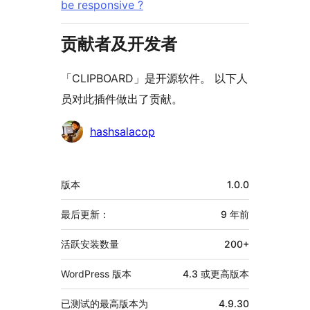
be responsive ?
贡献者及开发者
「CLIPBOARD」是开源软件。 以下人
员对此插件做出了贡献。
贡
hashsalacop
献
者
额
版本
1.0.0
外
信
最后更新：
9 年
前
息
活跃安装数量
200+
WordPress 版本
4.3 或更高版本
已测试的最高版本为
4.9.30