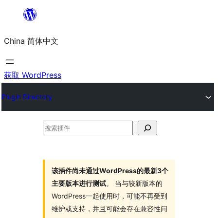
跳
至
China 简体中文
内
容
获取 WordPress
Plugin Directory
搜
索
插
件
该插件尚未通过WordPress的最新3个
主要版本进行测试
。 当与较新版本的
WordPress一起使用时，可能不再受到
维护或支持，并且可能会存在兼容性问