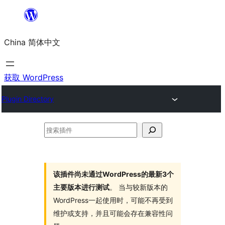
跳
至
China 简体中文
内
容
获取 WordPress
Plugin Directory
搜
索
插
件
该插件尚未通过WordPress的最新3个
主要版本进行测试
。 当与较新版本的
WordPress一起使用时，可能不再受到
维护或支持，并且可能会存在兼容性问