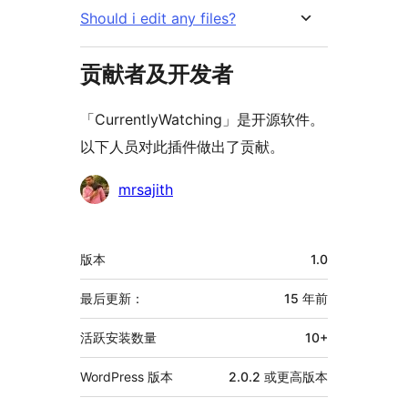
Should i edit any files?
贡献者及开发者
「CurrentlyWatching」是开源软件。
以下人员对此插件做出了贡献。
贡
mrsajith
献
者
额
版本
1.0
外
信
最后更新：
15 年
前
息
活跃安装数量
10+
WordPress 版本
2.0.2 或更高版本