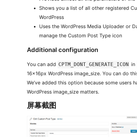
Shows you a list of all other registered
WordPress
Uses the WordPress Media Uploader or Das
manage the Custom Post Type icon
Additional configuration
You can add
in
CPTM_DONT_GENERATE_ICON
16x16px WordPress image_size. You can do this a
We’ve added this option because some users hav
WordPress image_size matters.
屏幕截图