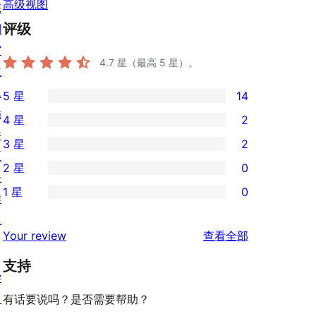
高级视图
陈
评级
列
窗
4.7
星（最高 5 星）。
主
题
5 星
14
14
插
4 星
2
条
2
件
3 星
2
5
条
2
区
2 星
0
星
4
条
块
0
评
1 星
0
星
3
样
条
0
价
评
星
板
2
条
评
价
Your review
查看全部
评
星
1
论
价
评
支持
星
学
价
评
习
有话要说吗？是否需要帮助？
价