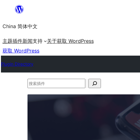
跳
至
China 简体中文
内
容
主题
插件
新闻
支持
关于
获取 WordPress
获取 WordPress
Plugin Directory
搜
索
插
件