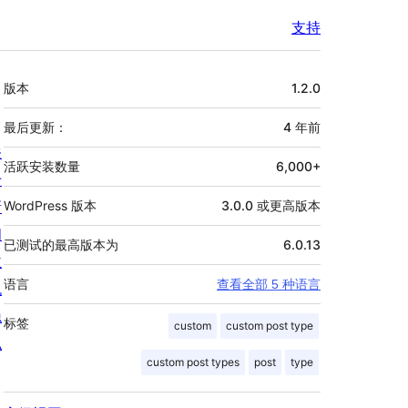
支持
额
版本
1.2.0
外
信
最后更新：
4 年
前
关
息
活跃安装数量
6,000+
于
新
WordPress 版本
3.0.0 或更高版本
闻
已测试的最高版本为
6.0.13
主
语言
查看全部 5 种语言
机
隐
标签
custom
custom post type
私
custom post types
post
type