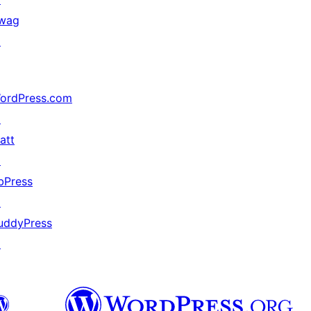
wag
↗
ordPress.com
↗
att
↗
bPress
↗
uddyPress
↗