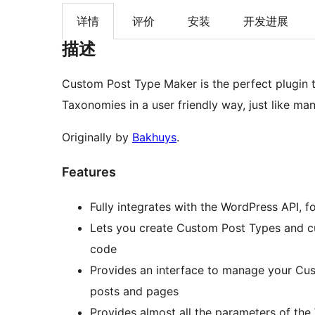
详情
评价
安装
开发进展
描述
Custom Post Type Maker is the perfect plugin
Taxonomies in a user friendly way, just like ma
Originally by
Bakhuys
.
Features
Fully integrates with the WordPress API, f
Lets you create Custom Post Types and c
code
Provides an interface to manage your Cus
posts and pages
Provides almost all the parameters of th