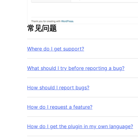
常见问题
Where do I get support?
What should I try before reporting a bug?
How should I report bugs?
How do I request a feature?
How do I get the plugin in my own language?