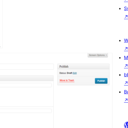
S
W
M
b
B