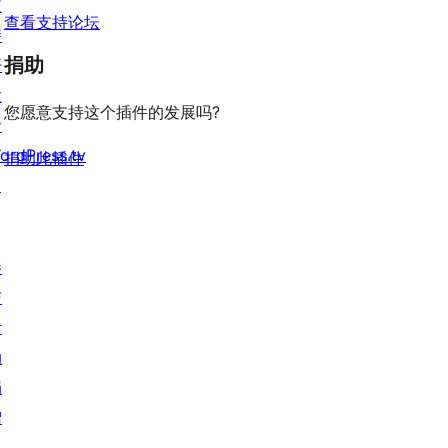
支
查看支持论坛
持
捐助
开
发
您愿意支持这个插件的发展吗?
者
ordPress.tv
捐助此插件
↗
参
与
活
动
捐
赠
↗