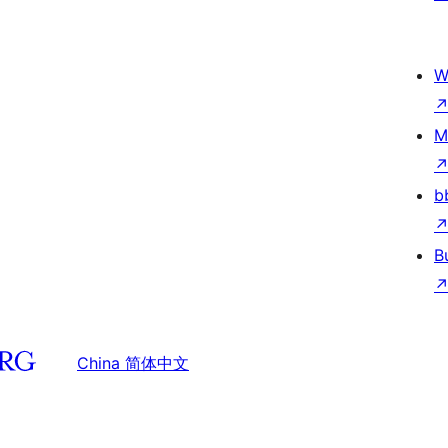
W
M
b
B
China 简体中文