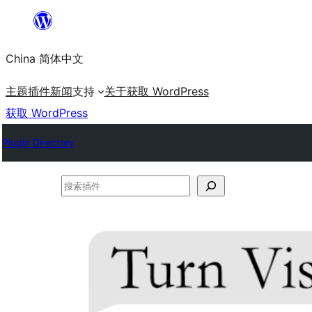
跳
至
China 简体中文
内
容
主题
插件
新闻
支持
关于
获取 WordPress
获取 WordPress
Plugin Directory
搜
索
插
件