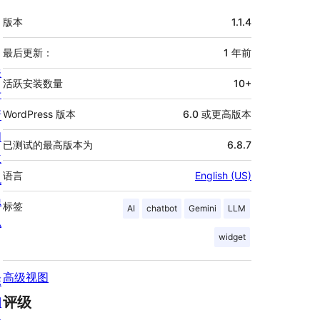
额
版本
1.1.4
外
信
最后更新：
1 年
前
关
息
活跃安装数量
10+
于
新
WordPress 版本
6.0 或更高版本
闻
已测试的最高版本为
6.8.7
主
语言
English (US)
机
隐
标签
AI
chatbot
Gemini
LLM
私
widget
高级视图
陈
评级
列