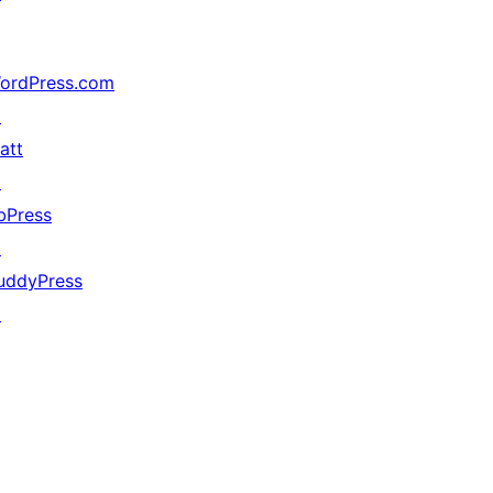
ordPress.com
↗
att
↗
bPress
↗
uddyPress
↗