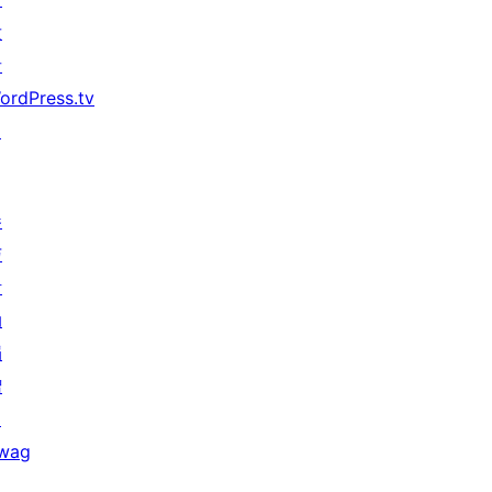
发
者
ordPress.tv
↗
参
与
活
动
捐
赠
↗
wag
↗