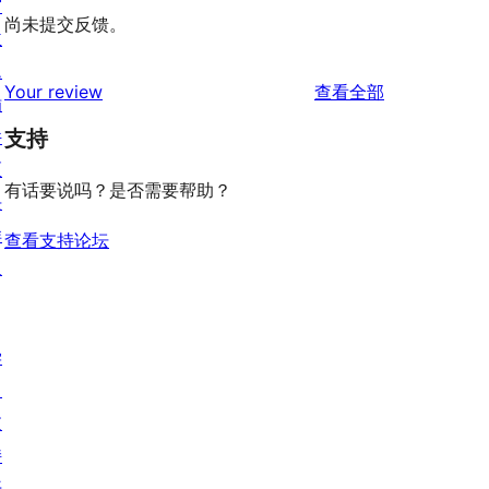
窗
尚未提交反馈。
主
题
评
Your review
查看全部
插
论
件
支持
区
有话要说吗？是否需要帮助？
块
样
查看支持论坛
板
学
习
支
持
开