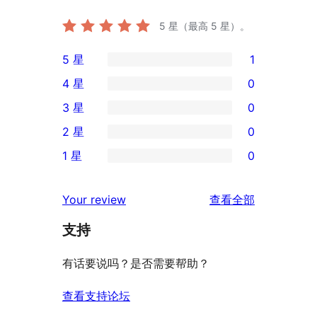
5
星（最高 5 星）。
5 星
1
1
4 星
0
条
0
3 星
0
5
条
0
2 星
0
星
4
条
0
评
1 星
0
星
3
条
0
价
评
星
2
条
评
价
Your review
查看全部
评
星
1
论
价
评
支持
星
价
评
有话要说吗？是否需要帮助？
价
查看支持论坛