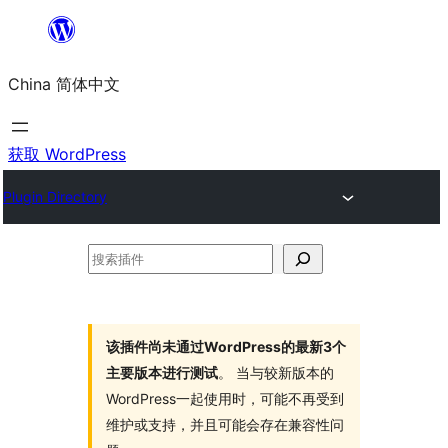
跳
至
China 简体中文
内
容
获取 WordPress
Plugin Directory
搜
索
插
件
该插件尚未通过WordPress的最新3个
主要版本进行测试
。 当与较新版本的
WordPress一起使用时，可能不再受到
维护或支持，并且可能会存在兼容性问