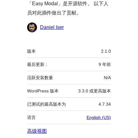
「Easy Modal」是开源软件。 以下人
员对此插件做出了贡献。
贡
Daniel Iser
献
者
额
版本
2.1.0
外
信
最后更新：
9 年
前
息
活跃安装数量
N/A
WordPress 版本
3.3.0 或更高版本
已测试的最高版本为
4.7.34
语言
English (US)
高级视图