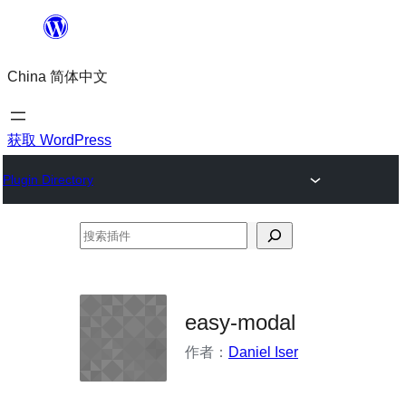
跳
至
China 简体中文
内
容
获取 WordPress
Plugin Directory
搜
索
插
件
easy-modal
作者：
Daniel Iser