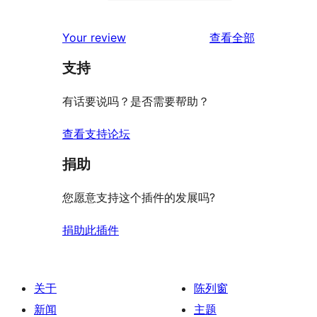
条
0
价
评
星
2
条
评
价
Your review
查看全部
评
星
1
论
价
评
支持
星
价
评
有话要说吗？是否需要帮助？
价
查看支持论坛
捐助
您愿意支持这个插件的发展吗?
捐助此插件
关于
陈列窗
新闻
主题