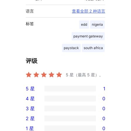
语言
查看全部 2 种语言
标签
edd
nigeria
payment gateway
paystack
south africa
评级
5
星（最高 5 星）。
5 星
1
1
4 星
0
条
0
3 星
0
5
条
0
2 星
0
星
4
条
0
评
1 星
0
星
3