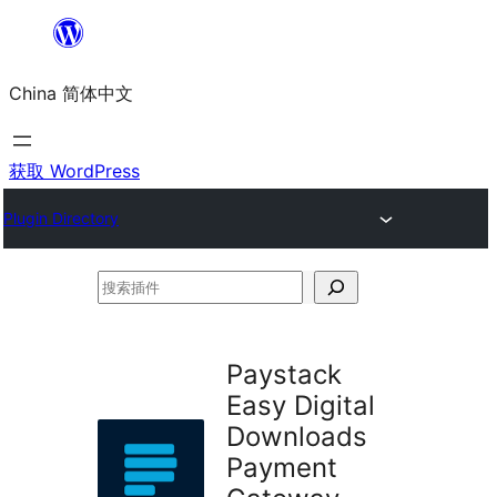
跳
至
China 简体中文
内
容
获取 WordPress
Plugin Directory
搜
索
插
Paystack
件
Easy Digital
Downloads
Payment