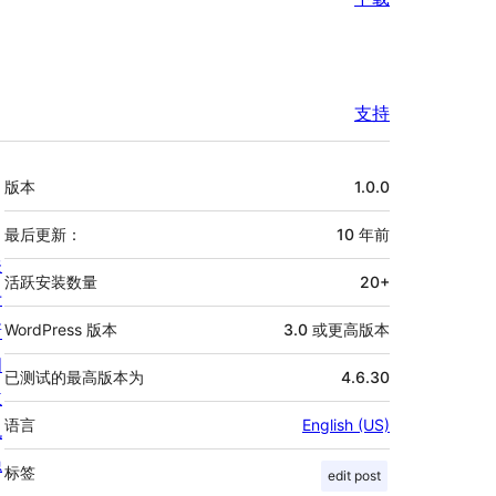
支持
额
版本
1.0.0
外
信
最后更新：
10 年
前
关
息
活跃安装数量
20+
于
新
WordPress 版本
3.0 或更高版本
闻
已测试的最高版本为
4.6.30
主
语言
English (US)
机
隐
标签
edit post