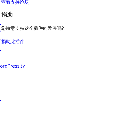
查看支持论坛
学
习
捐助
支
您愿意支持这个插件的发展吗?
持
开
捐助此插件
发
者
ordPress.tv
↗
参
与
活
动