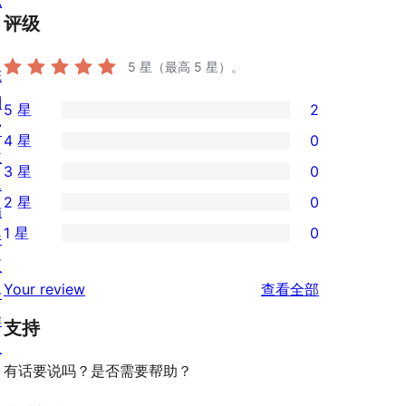
私
评级
5
星（最高 5 星）。
陈
列
5 星
2
2
窗
4 星
0
条
0
主
3 星
0
5
条
0
题
2 星
0
星
4
条
插
0
评
1 星
0
星
3
件
条
0
价
评
星
区
2
条
评
价
Your review
查看全部
评
块
星
1
论
价
样
评
支持
星
板
价
评
有话要说吗？是否需要帮助？
价