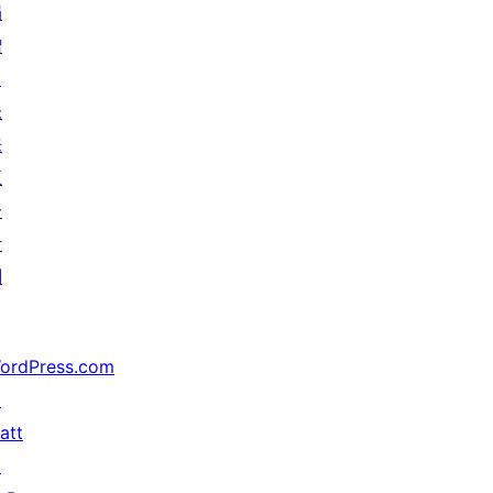
捐
赠
↗
未
来
五
分
计
划
ordPress.com
↗
att
↗