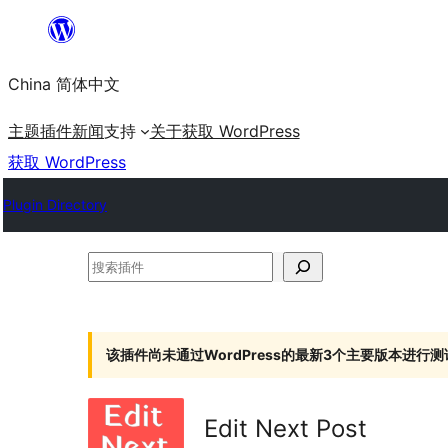
跳
至
China 简体中文
内
容
主题
插件
新闻
支持
关于
获取 WordPress
获取 WordPress
Plugin Directory
搜
索
插
件
该插件尚未通过WordPress的最新3个主要版本进行测
Edit Next Post