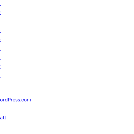
捐
赠
↗
未
来
五
分
计
划
ordPress.com
↗
att
↗