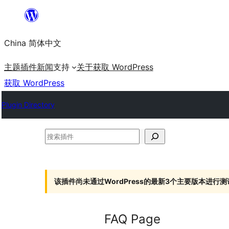
跳
至
China 简体中文
内
容
主题
插件
新闻
支持
关于
获取 WordPress
获取 WordPress
Plugin Directory
搜
索
插
件
该插件尚未通过WordPress的最新3个主要版本进行测
FAQ Page