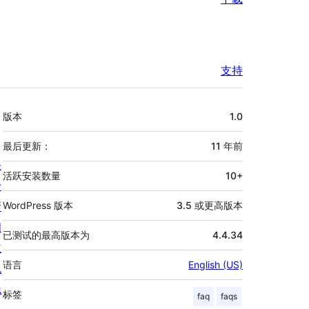
支持
额
版本
1.0
外
信
最后更新：
11 年
前
关
息
活跃安装数量
10+
于
新
WordPress 版本
3.5 或更高版本
闻
已测试的最高版本为
4.4.34
主
语言
English (US)
机
隐
标签
faq
faqs