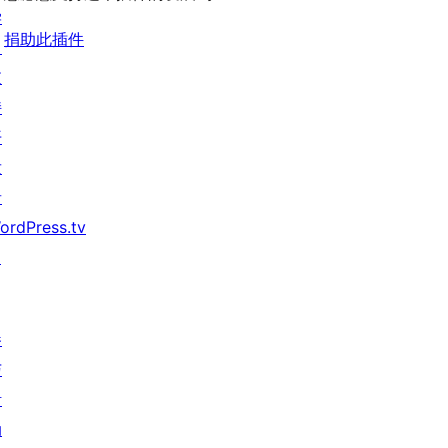
学
捐助此插件
习
支
持
开
发
者
ordPress.tv
↗
参
与
活
动