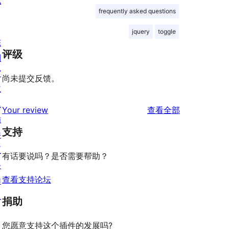
私
frequently asked questions
jquery
toggle
陈
评级
列
窗
尚未提交反馈。
主
题
评
Your review
查看全部
插
论
支持
件
区
有话要说吗？是否需要帮助？
块
查看支持论坛
样
板
捐助
您愿意支持这个插件的发展吗?