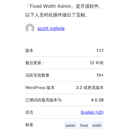
「Fixed Width Admin」是开源软件。
以下人员对此插件做出了贡献。
贡
scott ogilvie
献
者
额
版本
1.1.1
外
信
最后更新：
12 年
前
息
活跃安装数量
10+
WordPress 版本
3.2 或更高版本
已测试的最高版本为
4.0.38
语言
English (US)
标签
admin
fixed
width