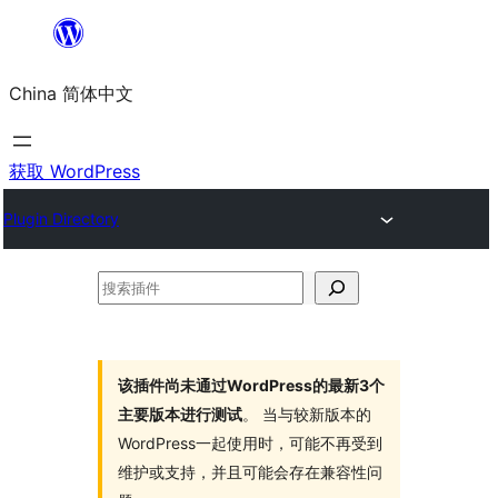
跳
至
China 简体中文
内
容
获取 WordPress
Plugin Directory
搜
索
插
件
该插件尚未通过WordPress的最新3个
主要版本进行测试
。 当与较新版本的
WordPress一起使用时，可能不再受到
维护或支持，并且可能会存在兼容性问