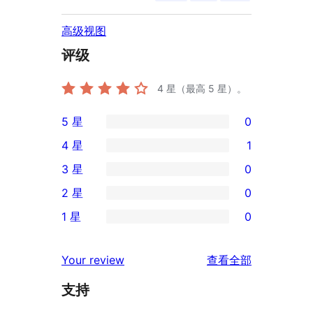
高级视图
评级
4
星（最高 5 星）。
5 星
0
0
4 星
1
条
1
3 星
0
5
条
0
2 星
0
星
4
条
0
评
1 星
0
星
3
条
0
价
评
星
2
条
评
价
Your review
查看全部
评
星
1
论
价
评
支持
星
价
评