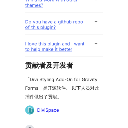
themes?
Do you have a github repo
of this plugin?
I love this plugin and I want
to help make it better
贡献者及开发者
「Divi Styling Add-On for Gravity
Forms」是开源软件。 以下人员对此
插件做出了贡献。
贡
DiviSpace
献
者