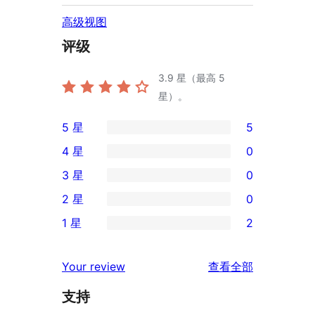
高级视图
评级
3.9
星（最高 5
星）。
5 星
5
5
4 星
0
条
0
3 星
0
5
条
0
2 星
0
星
4
条
0
评
1 星
2
星
3
条
2
价
评
星
2
条
评
价
Your review
查看全部
评
星
1
论
价
评
支持
星
价