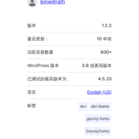
bmwillrath
额
版本
1.2.2
外
信
最后更新：
10 年
前
息
活跃安装数量
600+
WordPress 版本
3.8 或更高版本
已测试的最高版本为
4.5.33
语言
English (US)
标签
divi
divi theme
gravity forms
GravityForms