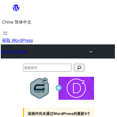
跳
至
China 简体中文
内
容
获取 WordPress
Plugin Directory
搜
索
插
件
该插件尚未通过WordPress的最新3个