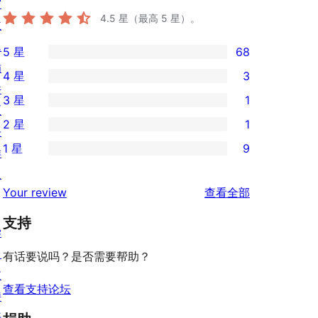
窗
4.5
星（最高 5 星）。
主
题
5 星
68
68
插
4 星
3
条
3
件
3 星
1
5
条
1
区
2 星
1
星
4
条
块
1
评
1 星
9
星
3
样
条
9
价
评
星
板
2
条
评
价
Your review
查看全部
评
星
1
论
价
评
支持
星
学
价
评
习
有话要说吗？是否需要帮助？
价
支
查看支持论坛
持
开