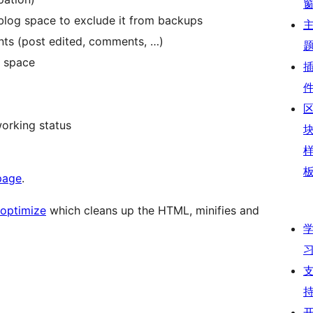
blog space to exclude it from backups
nts (post edited, comments, …)
k space
orking status
page
.
optimize
which cleans up the HTML, minifies and