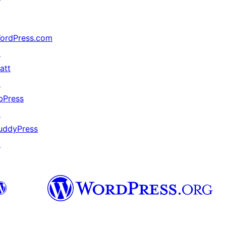
ordPress.com
↗
att
↗
bPress
↗
uddyPress
↗