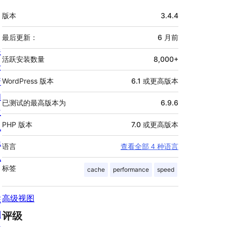
额
版本
3.4.4
外
信
最后更新：
6 月
前
关
息
活跃安装数量
8,000+
于
新
WordPress 版本
6.1 或更高版本
闻
已测试的最高版本为
6.9.6
主
PHP 版本
7.0 或更高版本
机
隐
语言
查看全部 4 种语言
私
标签
cache
performance
speed
高级视图
陈
列
评级