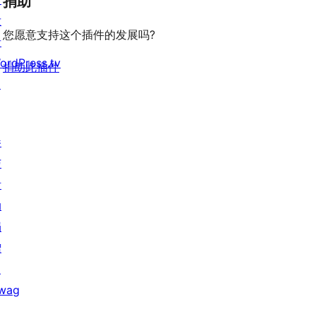
捐助
发
您愿意支持这个插件的发展吗?
者
ordPress.tv
捐助此插件
↗
参
与
活
动
捐
赠
↗
wag
↗