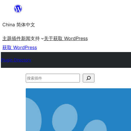
跳
至
China 简体中文
内
容
主题
插件
新闻
支持
关于
获取 WordPress
获取 WordPress
Plugin Directory
搜
索
插
件