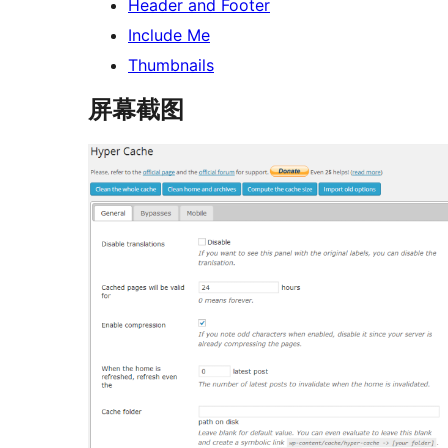
Header and Footer
Include Me
Thumbnails
屏幕截图