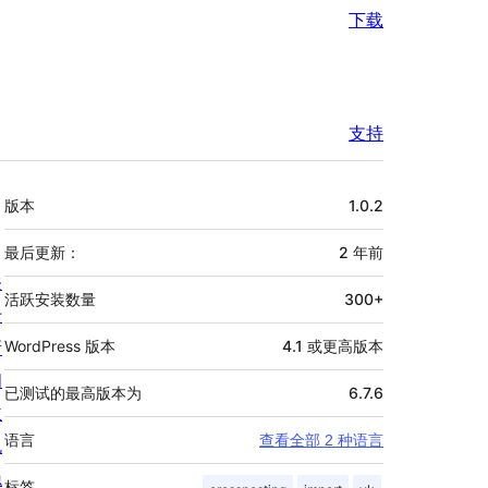
下载
支持
额
版本
1.0.2
外
信
最后更新：
2 年
前
关
息
活跃安装数量
300+
于
新
WordPress 版本
4.1 或更高版本
闻
已测试的最高版本为
6.7.6
主
语言
查看全部 2 种语言
机
隐
标签