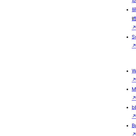
S
W
M
b
B