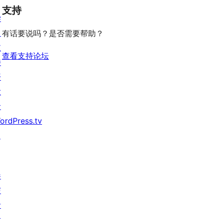
论
价
评
支持
星
学
价
评
习
有话要说吗？是否需要帮助？
价
支
查看支持论坛
持
开
发
者
ordPress.tv
↗
参
与
活