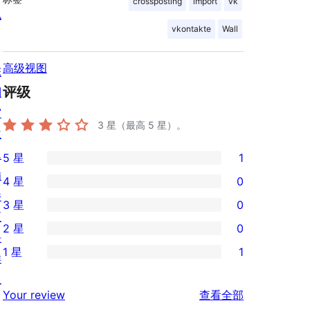
crossposting
import
vk
私
vkontakte
Wall
高级视图
陈
评级
列
窗
3
星（最高 5 星）。
主
题
5 星
1
1
插
4 星
0
条
0
件
3 星
0
5
条
0
区
2 星
0
星
4
条
块
0
评
1 星
1
星
3
样
条
1
价
评
星
板
2
条
评
价
Your review
查看全部
评
星
1