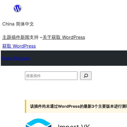
跳
至
China 简体中文
内
容
主题
插件
新闻
支持
关于
获取 WordPress
获取 WordPress
Plugin Directory
搜
索
插
件
该插件尚未通过WordPress的最新3个主要版本进行测